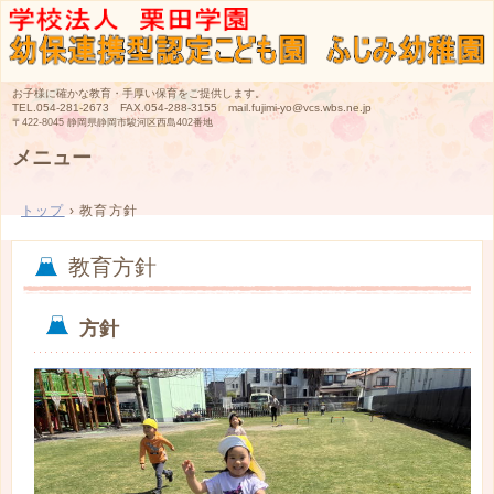
お子様に確かな教育・手厚い保育をご提供します。
TEL.
054-281-2673 FAX.054-288-3155 mail.fujimi-yo@vcs.wbs.ne.jp
〒422-8045 静岡県静岡市駿河区西島402番地
メニュー
コ
ン
トップ
›
教育方針
テ
ン
ツ
教育方針
へ
ス
キ
方針
ッ
プ