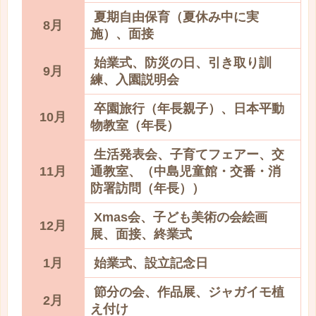
夏期自由保育（夏休み中に実
8月
施）、面接
始業式、防災の日、引き取り訓
9月
練、入園説明会
卒園旅行（年長親子）、日本平動
10月
物教室（年長）
生活発表会、子育てフェアー、交
11月
通教室、（中島児童館・交番・消
防署訪問（年長））
Xmas会、子ども美術の会絵画
12月
展、面接、終業式
1月
始業式、設立記念日
節分の会、作品展、ジャガイモ植
2月
え付け